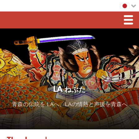
Men
ホーム
LAねぶた
豊島会長からのメッセージ
スポンサーシップ
LA ねぶた
2026 スポンサー
2025 Sponsor
青森の伝統を LAへ、LAの情熱と声援を青森へ
2024 Sponsors
2023 Sponsors