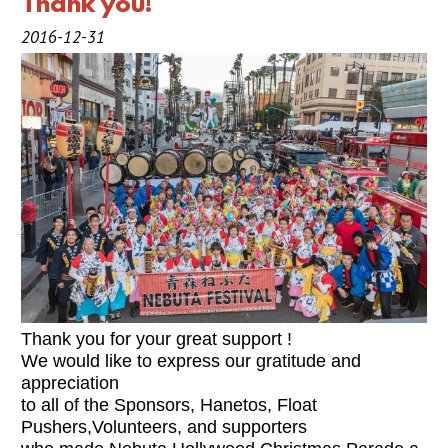
Thank you!
2019 スポンサー
2016-12-31
2018 スポンサー
2017 スポンサー
2016 スポンサー
リンク
はねと募集
はねと(跳人)
はねと正式衣装
Thank you for your great support !
We would like to express our gratitude and
Pusher（引手）
appreciation
to all of the Sponsors, Hanetos, Float
ねぶた囃子
Pushers,Volunteers, and supporters