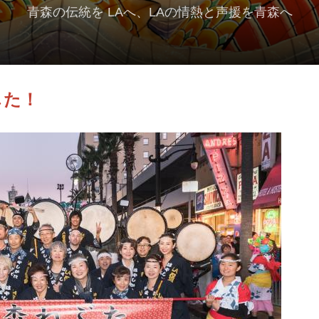
青森の伝統を LAへ、LAの情熱と声援を青森へ
した！