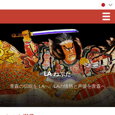
Men
ホーム
LAねぶた
豊島会長からのメッセージ
スポンサーシップ
LA ねぶた
2026 スポンサー
2025 Sponsor
青森の伝統を LAへ、LAの情熱と声援を青森へ
2024 Sponsors
2023 Sponsors