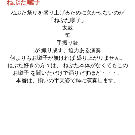
ねぶた囃子
2019 スポンサー
ねぶた祭りを盛り上げるために欠かせないのが
2018 スポンサー
「ねぶた囃子」
太鼓
2017 スポンサー
笛
手振り鉦
2016 スポンサー
が 織り成す、迫力ある演奏
何よりもお囃子が無ければ 盛り上がりません。
リンク
ねぶた好きの方々は、 ねぶた本体がなくてもこの
はねと募集
お囃子 を聞いただけで踊りだすほど・・・。
本番は、揃いの半天姿で粋に演奏します。
はねと(跳人)
はねと正式衣装
Pusher（引手）
ねぶた囃子