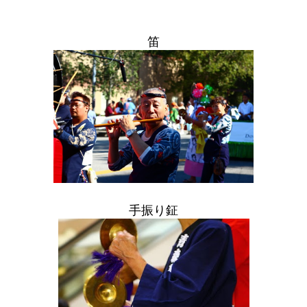
笛
手振り鉦