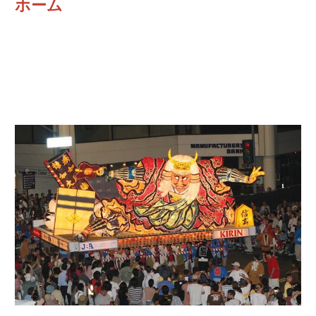
ホーム
2019 スポンサー
2018 スポンサー
2017 スポンサー
2016 スポンサー
リンク
はねと募集
はねと(跳人)
はねと正式衣装
Pusher（引手）
ねぶた囃子