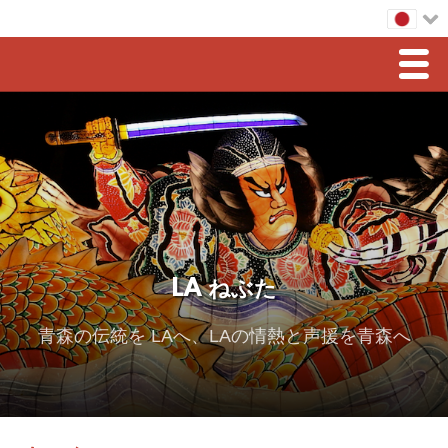
Men
ホーム
LAねぶた
豊島会長からのメッセージ
スポンサーシップ
LA ねぶた
2026 スポンサー
2025 Sponsor
青森の伝統を LAへ、LAの情熱と声援を青森へ
2024 Sponsors
2023 Sponsors